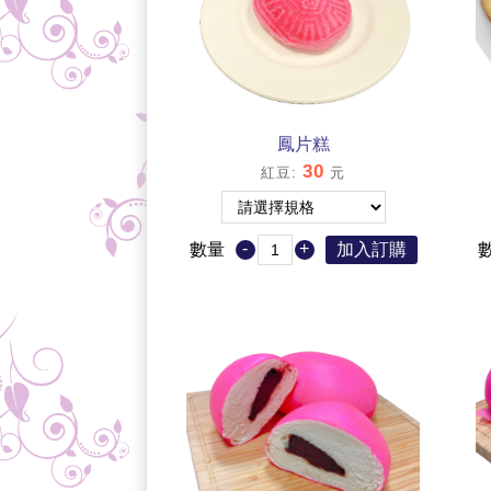
鳳片糕
30
紅豆
:
元
-
+
數量
加入訂購