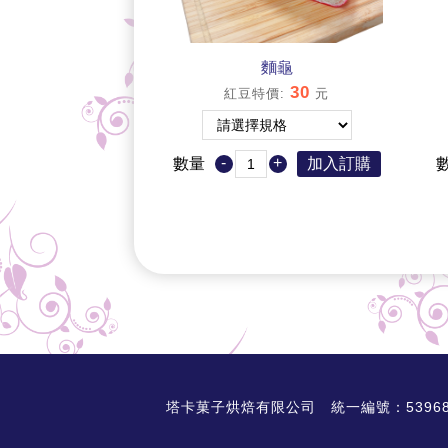
麵龜
30
紅豆特價
:
元
-
+
數量
加入訂購
塔卡菓子烘焙有限公司 統一編號：53968325 AD