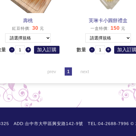
壽桃
芙琳卡小圓餅禮盒
30
150
紅豆特價
:
元
一盒特價
:
元
-
+
-
+
數量
加入訂購
數量
加入訂
prev
1
next
D:台中市大甲區興安路142-9號 TEL:04-2688-7996 © 2018 A