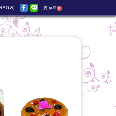
INE好友
購物車
0