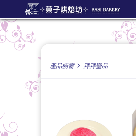
產品櫥窗
拜拜聖品