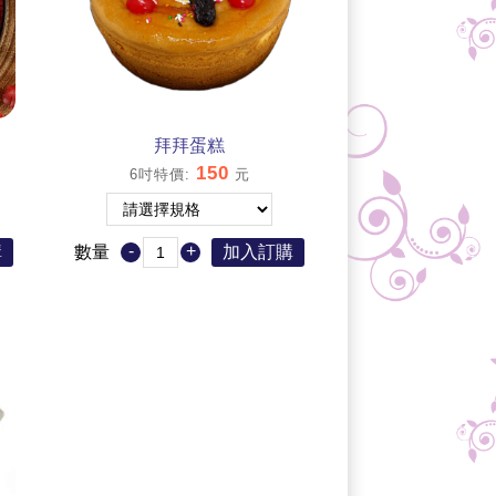
拜拜蛋糕
150
6吋特價
:
元
-
+
購
數量
加入訂購