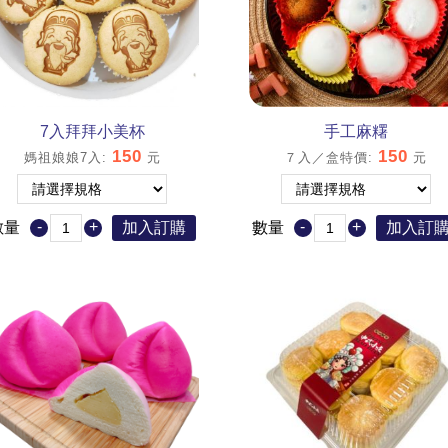
7入拜拜小美杯
手工麻糬
150
150
媽祖娘娘7入
:
元
７入／盒特價
:
元
-
+
-
+
數量
加入訂購
數量
加入訂