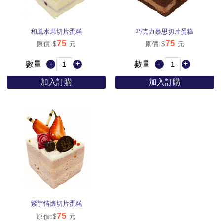
和風水果切片蛋糕
巧克力慕思切片蛋糕
75
75
原價:$
元
原價:$
元
-
+
-
+
數量
數量
加入訂購
加入訂購
紫芋情懷切片蛋糕
75
原價:$
元