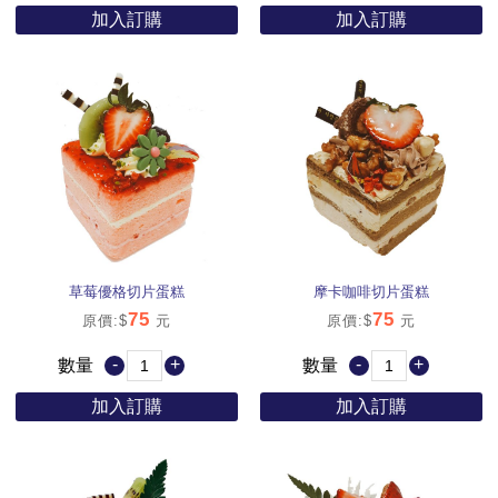
加入訂購
加入訂購
草莓優格切片蛋糕
摩卡咖啡切片蛋糕
75
75
原價:$
元
原價:$
元
-
+
-
+
數量
數量
加入訂購
加入訂購