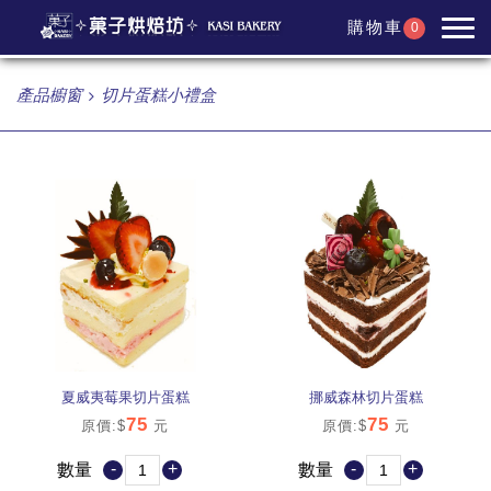
購物車
0
產品櫥窗
切片蛋糕小禮盒
夏威夷莓果切片蛋糕
挪威森林切片蛋糕
75
75
原價:$
元
原價:$
元
-
+
-
+
數量
數量