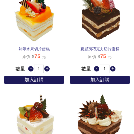
熱帶水果切片蛋糕
夏威夷巧克力切片蛋糕
75
75
原價:$
元
原價:$
元
-
+
-
+
數量
數量
加入訂購
加入訂購