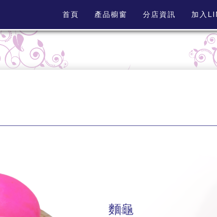
首頁
產品櫥窗
分店資訊
加入L
麵龜