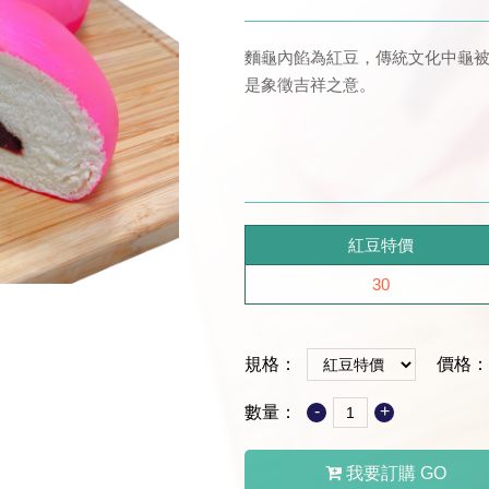
麵龜內餡為紅豆，傳統文化中龜
是象徵吉祥之意。
紅豆特價
30
規格：
價格：
-
+
數量：
我要訂購 GO