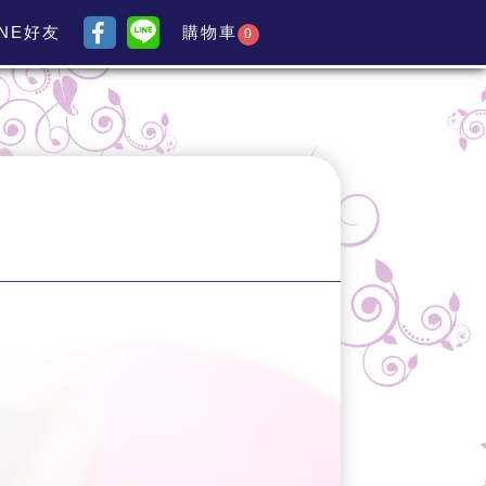
INE好友
購物車
0