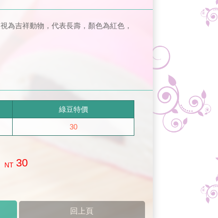
被視為吉祥動物，代表長壽，顏色為紅色，
綠豆特價
30
30
NT
回上頁