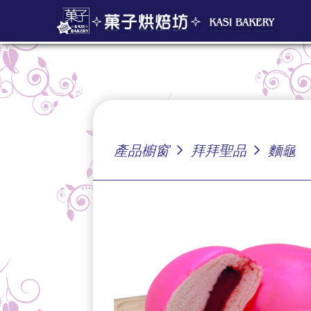
產品櫥窗
拜拜聖品
麵龜