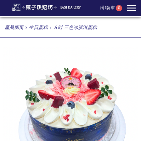
購物車
0
產品櫥窗
生日蛋糕
８吋 三色冰淇淋蛋糕