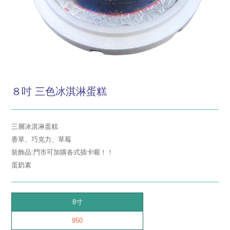
８吋 三色冰淇淋蛋糕
三層冰淇淋蛋糕
香草、巧克力、草莓
裝飾品:門市可加購各式插卡喔！！
蛋奶素
8寸
950