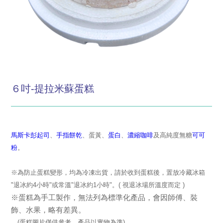
６吋-提拉米蘇蛋糕
馬斯卡彭起司
、
手指餅乾
、蛋黃、
蛋白
、
濃縮咖啡
及高純度無糖
可可
粉
。
※為防止蛋糕變形，均為冷凍出貨，請於收到蛋糕後，置放冷藏冰箱
"退冰約4小時"或常溫"退冰約1小時"。( 視退冰場所溫度而定 )
※蛋糕為手工製作，無法列為標準化產品，會因師傅、裝
飾、水果，略有差異。
(蛋糕圖片僅供參考，產品以實物為準)