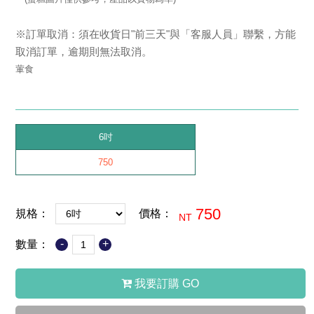
※訂單取消：須在收貨日"前三天"與「客服人員」聯繫，方能
取消訂單，逾期則無法取消。
葷食
6吋
750
750
規格：
價格：
NT
-
+
數量：
我要訂購 GO