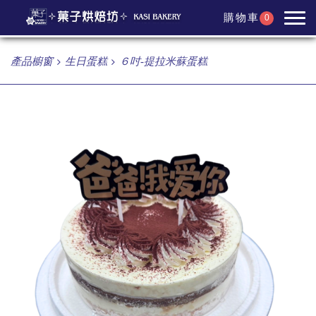
購物車
0
產品櫥窗
生日蛋糕
６吋-提拉米蘇蛋糕