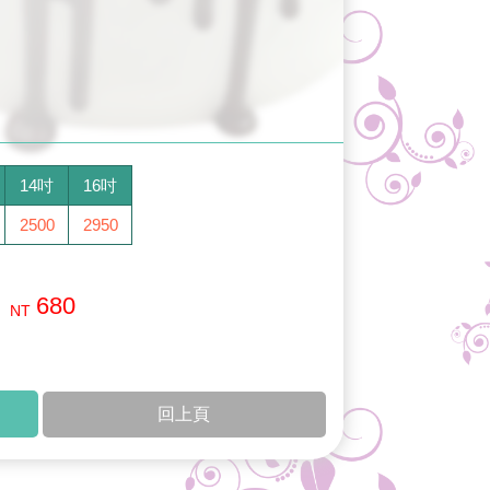
14吋
16吋
2500
2950
680
NT
回上頁