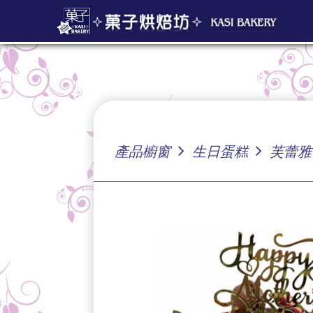
產品櫥窗
生日蛋糕
芙蕾雅