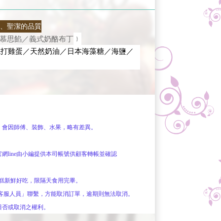
、聖潔的品質
慕思
餡
／義式奶酪
布丁
﹜
現打雞蛋／天然奶油／日本海藻糖／海鹽／
，會因師傅、裝飾、水果，略有差異。
網line由小編提供本司帳號供顧客轉帳並確認
糕新鮮好吃，限隔天食用完畢。
e「客服人員」聯繫，方能取消訂單，逾期則無法取消。
與否
或取消之權利。