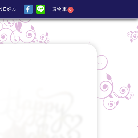
INE好友
購物車
0