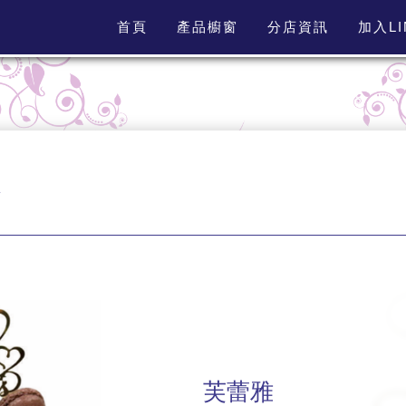
首頁
產品櫥窗
分店資訊
加入L
芙蕾雅