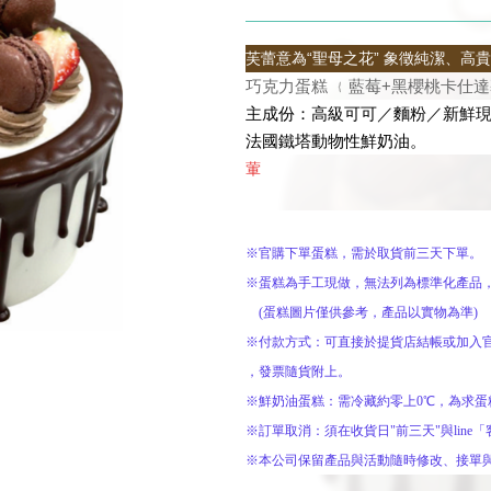
芙蕾
意為“聖母之花” 象徵
純潔、高貴
巧克力蛋糕
﹛藍莓+黑櫻桃卡仕達
主成份：高級可可／麵粉／新鮮
法國鐵塔動物性鮮奶油。
葷
※官購下單蛋糕，需於取貨前三天下單。
※蛋糕為手工現做，無法列為標準化產品
(蛋糕圖片僅供參考，產品以實物為準)
※付款方式：可直接於提貨店結帳或加入官
，發票隨貨附上
。
※鮮奶油蛋糕：需冷藏約零上0℃，為求蛋
※訂單取消：須在收貨日"前三天"與lin
※本公司保留產品與活動隨時修改、
接單