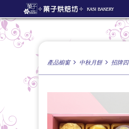
產品櫥窗
中秋月餅
招牌四