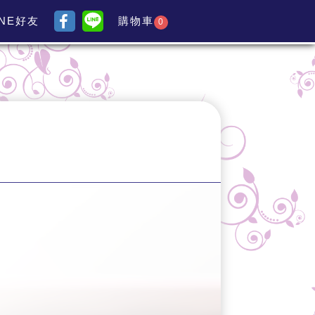
INE好友
購物車
0