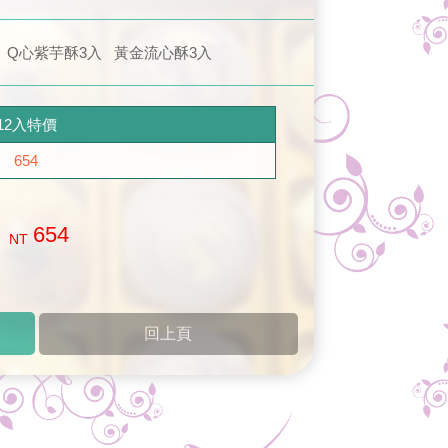
 Q心紫芋酥3入 黃金流心酥3入
12入特價
654
654
NT
回上頁