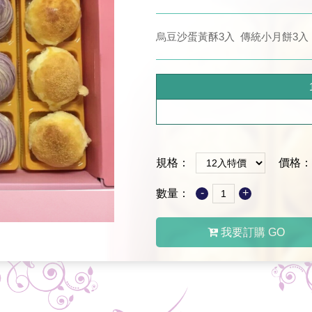
烏豆沙蛋黃酥3入 傳統小月餅3入
規格：
價格：
-
+
數量：
我要訂購 GO