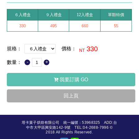
６入禮盒
９入禮盒
12入禮盒
單顆特價
330
495
660
55
330
規格：
價格：
NT
-
+
數量：
我要訂購 GO
回上頁
塔卡菓子烘焙有限公司 統一編號：53968325 ADD:台
中市大甲區興安路142-9號 TEL:04-2688-7996 ©
2018 All Rights Reserved.