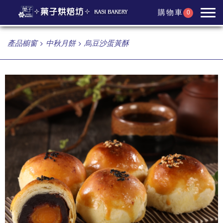
購物車
0
產品櫥窗
中秋月餅
烏豆沙蛋黃酥