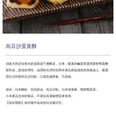
烏豆沙蛋黃酥
頂級天然安佳無水奶油製成千層酥皮，主角：嚴選的鹹蛋黃選用新鮮鴨蛋醃
製而成，質地有彈性、油潤有光澤特別用米酒去腥低溫烘焙香氣迷人，嚴選
雲紅豆特製烏豆沙內餡，口感充滿香氣、不甜膩。
成份：日本麵粉、安佳奶油、烏豆沙餡、日本海藻糖
、
整顆鴨蛋黃。
※本產品含有奶製品，不適合其過敏體質者食用。
【保存期限】保存條件為未拆封冷藏20天。