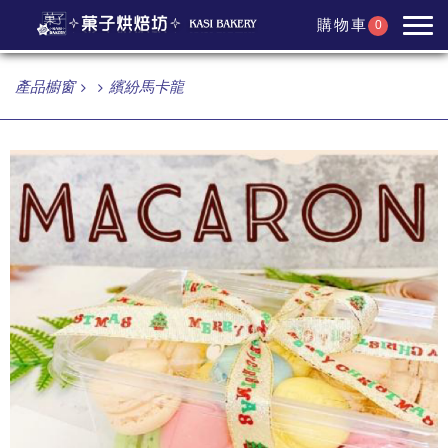
購物車
0
產品櫥窗
繽紛馬卡龍