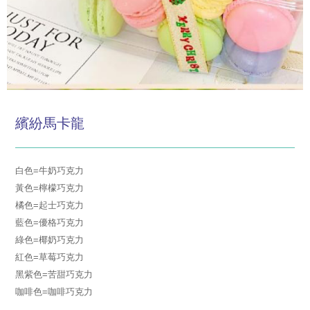
繽紛馬卡龍
白色=牛奶巧克力
黃色=檸檬巧克力
橘色=起士巧克力
藍色=優格巧克力
綠色=椰奶巧克力
紅色=草莓巧克力
黑紫色=苦甜巧克力
咖啡色=咖啡巧克力