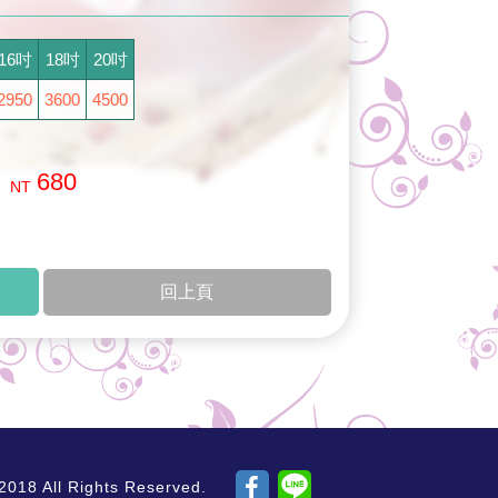
16吋
18吋
20吋
2950
3600
4500
680
NT
回上頁
ll Rights Reserved.