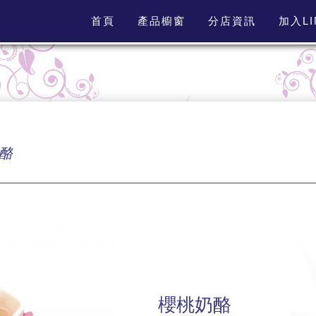
首頁
產品櫥窗
分店資訊
加入L
酪
櫻桃奶酪