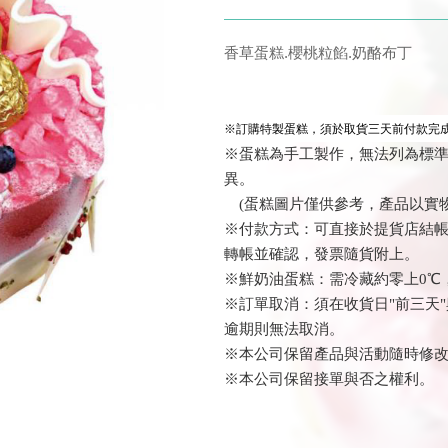
香草蛋糕.櫻桃粒餡.奶酪布丁
※訂購特製蛋糕，須於取貨三天前付款完成
※蛋糕為手工製作，無法列為標
異。
(蛋糕圖片僅供參考，產品以實物
※付款方式：可直接於提貨店結帳或
轉帳並確認
，發票隨貨附上
。
※鮮奶油蛋糕：需冷藏約零上0℃
※訂單取消：須在收貨日"前三天"
逾期則無法取消。
※本公司保留產品與活動隨時修
※本公司保留接單與否之權利。