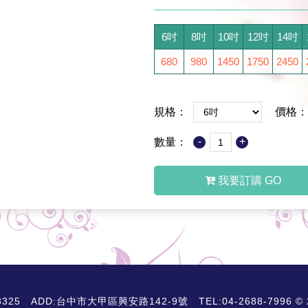
6吋
8吋
10吋
12吋
14吋
680
980
1450
1750
2450
規格：
價格：
-
+
數量：
我要訂購 GO
D:台中市大甲區興安路142-9號 TEL:04-2688-7996 © 2018 A