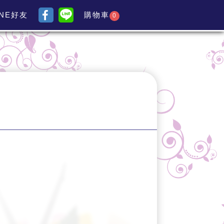
INE好友
購物車
0