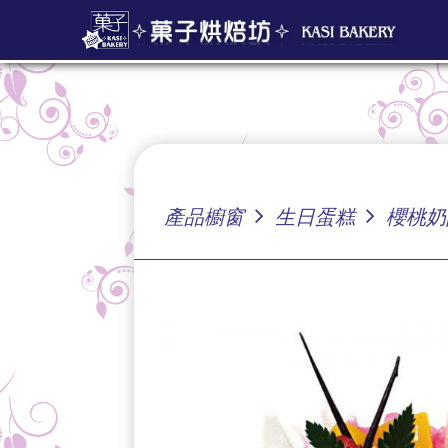
產品櫥窗
生日蛋糕
櫻桃奶