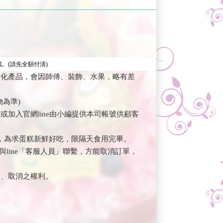
。(請先全額付清)
準化產品，會因師傅、裝飾、水果，略有差
為準)
加入官網line由小編提供本司帳號供顧客
，為求蛋糕新鮮好吃，限隔天食用完畢。
與line「客服人員」聯繫，方能取消訂單，
改、取消之權利。