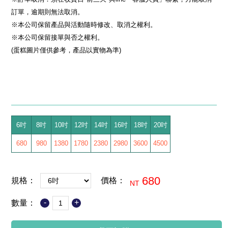
訂單，逾期則無法取消。
※本公司保留產品與活動隨時修改、取消之權利。
※本公司保留接單與否之權利。
(蛋糕圖片僅供參考，產品以實物為準)
6吋
8吋
10吋
12吋
14吋
16吋
18吋
20吋
680
980
1380
1780
2380
2980
3600
4500
680
規格：
價格：
NT
-
+
數量：