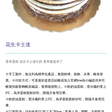
花生卡士達
香草蛋糕 花生卡士達牛奶 香草雞蛋布丁
※手工製作，無法列為標準化產品，會因師傅、裝飾、水果，略有差
異。※付款方式：可直接於提貨店結帳或加入官網line由小編提供本司
帳號供顧客轉帳並確認，發票隨貨附上。※鮮奶油蛋糕：需冷藏約零上
0℃，為求蛋糕新鮮好吃，限隔天食用完畢。
※鮮奶油蛋糕：需冷藏約零上0℃，為求蛋糕新鮮好吃，限隔天食用完
畢。
※訂單取消：須在收貨日"前三天"與line「客服人員」聯繫，方能取消