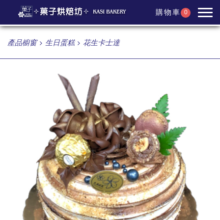
購物車
0
產品櫥窗
生日蛋糕
花生卡士達