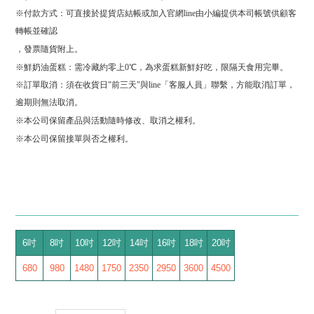
※付款方式：可直接於提貨店結帳或加入官網line由小編提供本司帳號供顧客
轉帳並確認
，發票隨貨附上
。
※鮮奶油蛋糕：需冷藏約零上0℃，為求蛋糕新鮮好吃，限隔天食用完畢。
※訂單取消：須在收貨日"前三天"與line「客服人員」聯繫，方能取消訂單，
逾期則無法取消。
※本公司保留產品與活動隨時修改、取消之權利。
※本公司保留接單與否之權利。
6吋
8吋
10吋
12吋
14吋
16吋
18吋
20吋
680
980
1480
1750
2350
2950
3600
4500