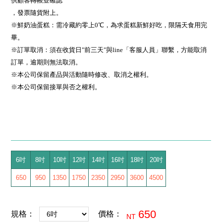
供顧客轉帳並確認
，發票隨貨附上
。
※鮮奶油蛋糕：需冷藏約零上0℃，為求蛋糕新鮮好吃，限隔天食用完
畢。
※訂單取消：須在收貨日"前三天"與line「客服人員」聯繫，方能取消
訂單，逾期則無法取消。
※本公司保留產品與活動隨時修改、取消之權利。
※本公司保留接單與否之權利。
6吋
8吋
10吋
12吋
14吋
16吋
18吋
20吋
650
950
1350
1750
2350
2950
3600
4500
650
規格：
價格：
NT