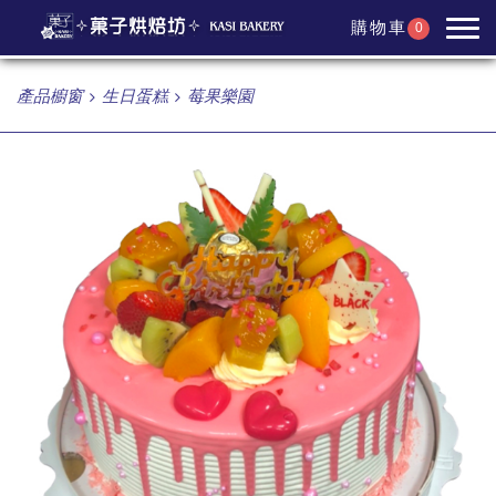
購物車
0
產品櫥窗
生日蛋糕
莓果樂園