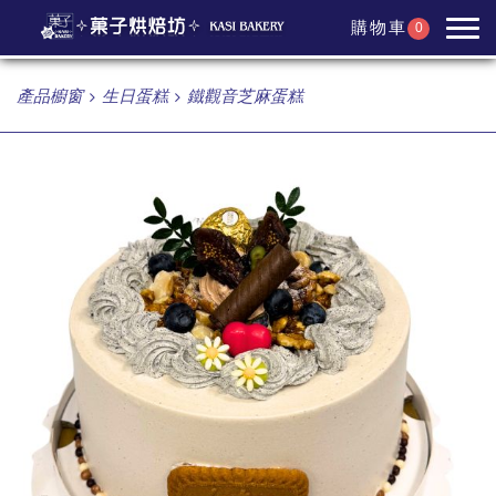
購物車
0
產品櫥窗
生日蛋糕
鐵觀音芝麻蛋糕