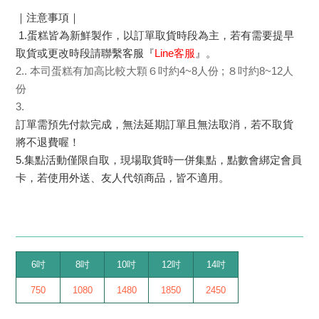
｜注意事項｜
1.蛋糕皆為新鮮製作，以訂單取貨時段為主，若有需要提早
取貨或更改時段請聯繫客服『
Line客服
』。
2.. 本司蛋糕有加高比較大顆６吋約4~8人份 ; ８吋約8~12人
份
3.
訂單需預先付款完成，無法延期訂單且無法取消，若不取貨
將不退費喔！
5.集點活動僅限自取，現場取貨時一併集點，點數會綁定會員
卡，若使用外送、友人代領商品，皆不適用。
6吋
8吋
10吋
12吋
14吋
750
1080
1480
1850
2450