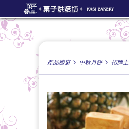
產品櫥窗
中秋月餅
招牌土