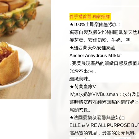
伴手禮首選 獨家招牌
★
100%
土
鳳梨餡無添加！
獨家自製熬煮6小時關廟鳳梨天然
麥芽糖、安佳奶粉、牛奶、鹽
★
紐西蘭天然安佳奶油
Anchor Anhydrous Milkfat
. 完美展現產品的細緻口感及價
光滑不出油，
細緻美味。
★荷蘭皇家V
IV無水奶油
VIVBuisman
：水分及
嘗時將沉醉在純粹無暇的濃醇奶
尾韻悠長。
★
法國愛樂薇發酵無鹽奶油
ELLE & VIRE ALL PURPOSE BU
高品質的乳品，
最高的次元原料