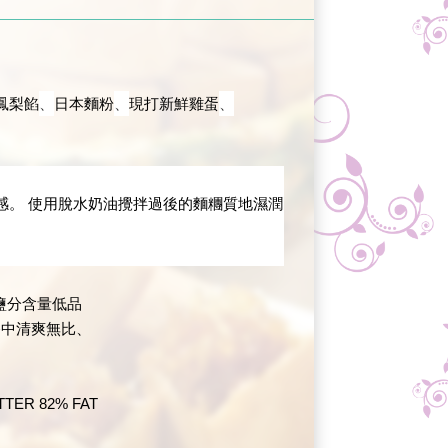
鳳梨餡
、
日本麵粉
、
現打新鮮雞蛋
、
值感。 使用脫水奶油攪拌過後的麵糰質地濕潤
鹽分含量低品
香中清爽無比、
TTER 82% FAT
。