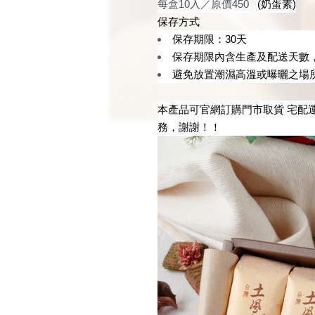
每盒10入／原價450
(奶蛋素)
保存方式
保存期限：30天
保存期限內含生產及配送天數
避免放置潮濕高溫或曝曬之場
本產品可官網訂購門市取貨 宅配運
務，謝謝！！