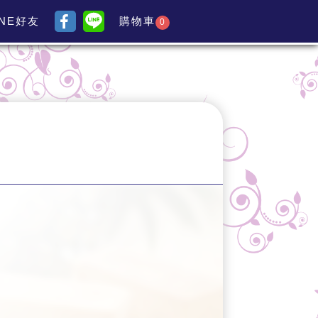
INE好友
購物車
0